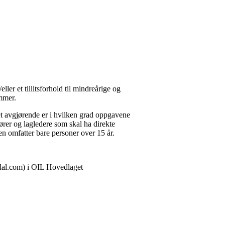
er et tillitsforhold til mindreårige og
emmer.
Det avgjørende er i hvilken grad oppgavene
er og lagledere som skal ha direkte
n omfatter bare personer over 15 år.
pdal.com) i OIL Hovedlaget