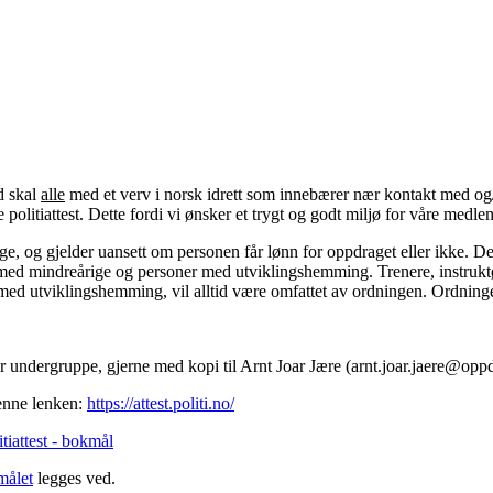
d skal
alle
med et verv i norsk idrett som innebærer nær kontakt med og/ell
olitiattest. Dette fordi vi ønsker et trygt og godt miljø for våre medl
ige, og gjelder uansett om personen får lønn for oppdraget eller ikke. 
d mindreårige og personer med utviklingshemming. Trenere, instruktør
ed utviklingshemming, vil alltid være omfattet av ordningen. Ordninge
r undergruppe, gjerne med kopi til Arnt Joar Jære (arnt.joar.jaere@op
enne lenken:
https://attest.politi.no/
iattest - bokmål
målet
legges ved.