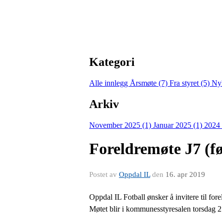
Kategori
Alle innlegg
Årsmøte (7)
Fra styret (5)
Nyh
Arkiv
November 2025 (1)
Januar 2025 (1)
2024
Foreldremøte J7 (f
Postet av
Oppdal IL
den
16. apr 2019
Oppdal IL Fotball ønsker å invitere til for
Møtet blir i kommunesstyresalen torsdag 2 