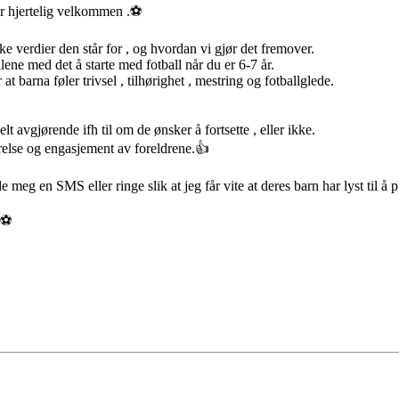
 er hjertelig velkommen .⚽️
ke verdier den står for , og hvordan vi gjør det fremover.
ne med det å starte med fotball når du er 6-7 år.
 barna føler trivsel , tilhørighet , mestring og fotballglede.
t avgjørende ifh til om de ønsker å fortsette , eller ikke.
relse og engasjement av foreldrene.👍
 meg en SMS eller ringe slik at jeg får vite at deres barn har lyst til 
⚽️