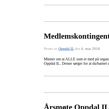
Medlemskontingen
Postet av
Oppdal IL
den
6. mar 2018
Minner om at ALLE som er med på organiser
Oppdal IL. Denne sørger for at du/barnet d
Årsmøte Oppdal I