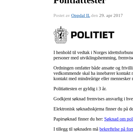
Postet av
Oppdal IL
den
29. apr 2017
I henhold til vedtak i Norges idrettsforbun
personer med utviklingshemming, fremvise p
Ordningen omfatter både ansatte og frivill
vedkommende skal ha innebærer kontakt me
kontakt med mindreårige eller mennesker m
Politiattesten er gyldig i 3 år.
Godkjent søknad fremvises ansvarlig i hve
Elektronisk søknadsskjema finner du på d
Papirsøknad finner du her:
Søknad om polit
I tillegg til søknaden må
bekreftelse på for