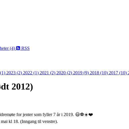
eter (4)
RSS
 (1)
2023 (2)
2022 (1)
2021 (2)
2020 (2)
2019 (9)
2018 (10)
2017 (10)
ødt 2012)
eldremøte for jenter som fyller 7 år i 2019. 😃⚽️☀️❤️
mai kl 18. (Inngang til venstre).