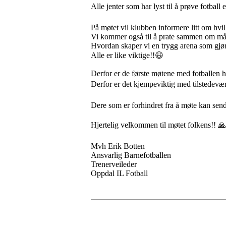
Alle jenter som har lyst til å prøve fotball
På møtet vil klubben informere litt om hvil
Vi kommer også til å prate sammen om måle
Hvordan skaper vi en trygg arena som gjør at
Alle er like viktige!!😃
Derfor er de første møtene med fotballen hel
Derfor er det kjempeviktig med tilstedevæ
Dere som er forhindret fra å møte kan sende
Hjertelig velkommen til møtet folkens!! 
Mvh Erik Botten
Ansvarlig Barnefotballen
Trenerveileder
Oppdal IL Fotball