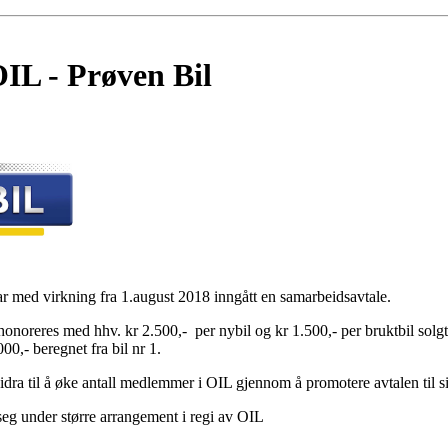
IL - Prøven Bil
r med virkning fra 1.august 2018 inngått en samarbeidsavtale.
honoreres med hhv. kr 2.500,- per nybil og kr 1.500,- per bruktbil sol
000,- beregnet fra bil nr 1.
 bidra til å øke antall medlemmer i OIL gjennom å promotere avtalen til 
 seg under større arrangement i regi av OIL