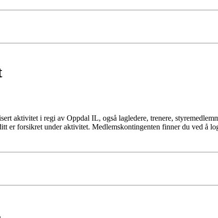
t
t aktivitet i regi av Oppdal IL, også lagledere, trenere, styremedlemm
itt er forsikret under aktivitet. Medlemskontingenten finner du ved å lo
L