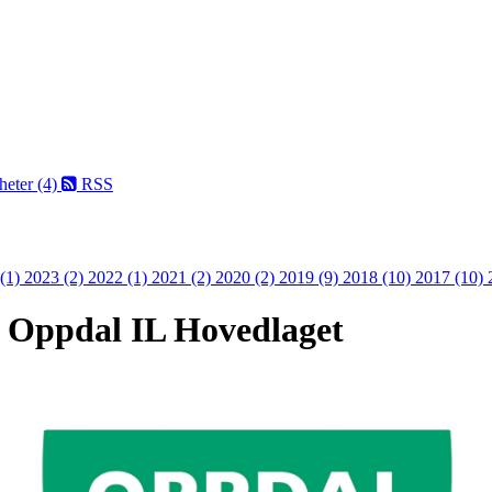
eter (4)
RSS
 (1)
2023 (2)
2022 (1)
2021 (2)
2020 (2)
2019 (9)
2018 (10)
2017 (10)
i Oppdal IL Hovedlaget