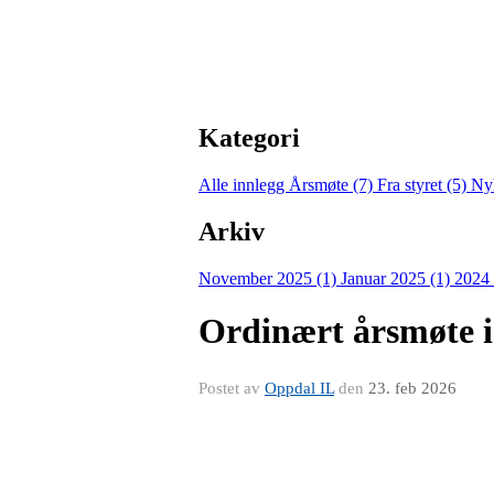
Kategori
Alle innlegg
Årsmøte (7)
Fra styret (5)
Nyh
Arkiv
November 2025 (1)
Januar 2025 (1)
2024
Ordinært årsmøte 
Postet av
Oppdal IL
den
23. feb 2026