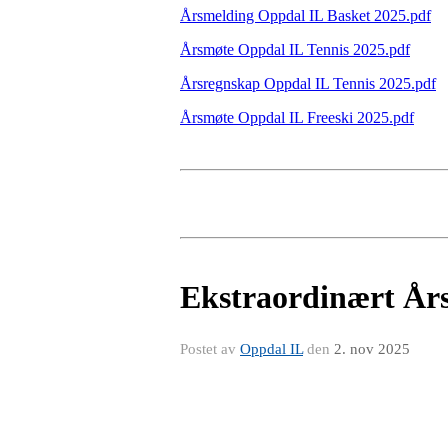
Årsmelding Oppdal IL Basket 2025.pdf
Årsmøte Oppdal IL Tennis 2025.pdf
Årsregnskap Oppdal IL Tennis 2025.pdf
Årsmøte Oppdal IL Freeski 2025.pdf
Ekstraordinært År
Postet av
Oppdal IL
den
2. nov 2025