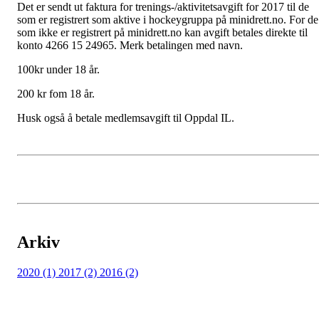
Det er sendt ut faktura for trenings-/aktivitetsavgift for 2017 til de
som er registrert som aktive i hockeygruppa på minidrett.no. For de
som ikke er registrert på minidrett.no kan avgift betales direkte til
konto 4266 15 24965. Merk betalingen med navn.
100kr under 18 år.
200 kr fom 18 år.
Husk også å betale medlemsavgift til Oppdal IL.
Arkiv
2020 (1)
2017 (2)
2016 (2)